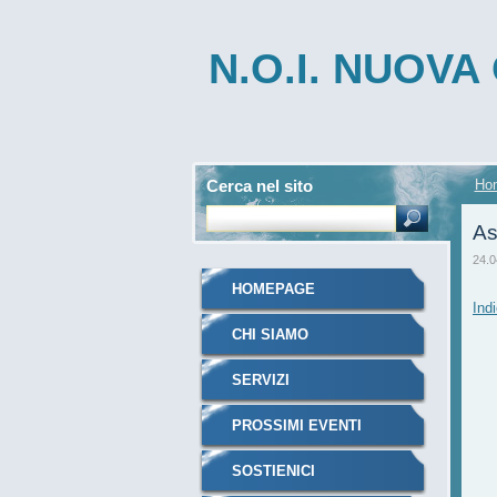
N.O.I. NUOV
INTEGRATA
Cerca nel sito
Ho
As
24.0
HOMEPAGE
Indi
CHI SIAMO
SERVIZI
PROSSIMI EVENTI
SOSTIENICI