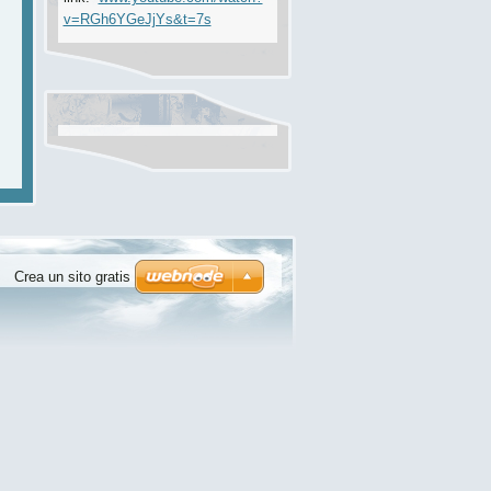
v=RGh6YGeJjYs&t=7s
Crea un sito gratis