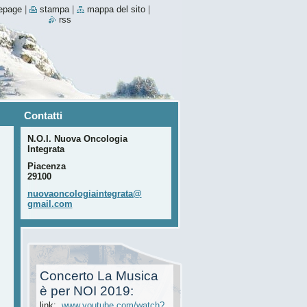
epage
|
stampa
|
mappa del sito
|
rss
Contatti
N.O.I. Nuova Oncologia
Integrata
Piacenza
29100
nuovaonc
ologiain
tegrata@
gmail.co
m
Concerto La Musica
è per NOI 2019:
link:
www.youtube.com/watch?