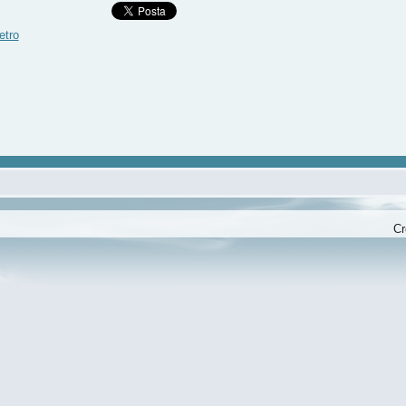
etro
Cr