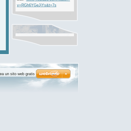
v=RGh6YGeJjYs&t=7s
ea un sito web gratis