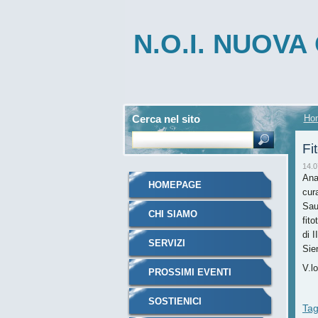
N.O.I. NUOV
INTEGRATA
Cerca nel sito
Ho
Fi
14.0
Ana
HOMEPAGE
cura
Sau
CHI SIAMO
fit
di I
SERVIZI
Sie
V.l
PROSSIMI EVENTI
SOSTIENICI
Ta