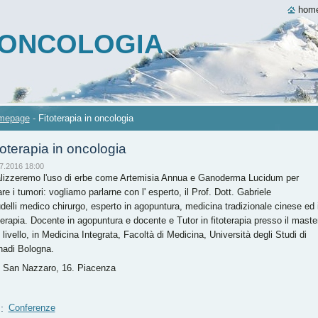
hom
A ONCOLOGIA
mepage
-
Fitoterapia in oncologia
toterapia in oncologia
7.2016 18:00
lizzeremo l'uso di erbe come Artemisia Annua e Ganoderma Lucidum per
re i tumori: vogliamo parlarne con l' esperto, il Prof. Dott. Gabriele
delli
medico chirurgo, esperto in agopuntura, medicina tradizionale cinese ed 
oterapia. Docente in agopuntura e docente e Tutor in fitoterapia presso il maste
I livello, in Medicina Integrata, Facoltà di Medicina, Università degli Studi di
na
di Bologna.
o San Nazzaro, 16. Piacenza
g
:
Conferenze