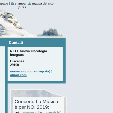
epage
|
stampa
|
mappa del sito
|
rss
Contatti
N.O.I. Nuova Oncologia
Integrata
Piacenza
29100
nuovaonc
ologiain
tegrata@
in
gmail.co
m
r
Concerto La Musica
è per NOI 2019:
link:
www.youtube.com/watch?