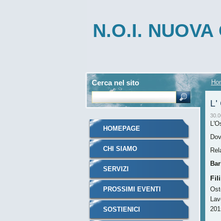
N.O.I. NUOV
INTEGRATA
Cerca nel sito
Ho
L'
30.0
L'O
HOMEPAGE
Dov
CHI SIAMO
Rela
Bar
SERVIZI
Fil
PROSSIMI EVENTI
Ost
Lav
201
SOSTIENICI