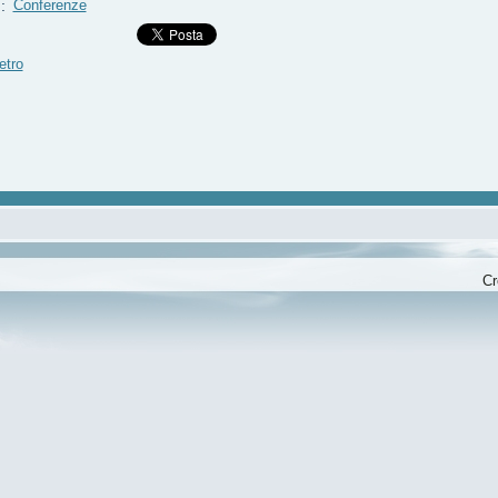
g
:
Conferenze
etro
Cr