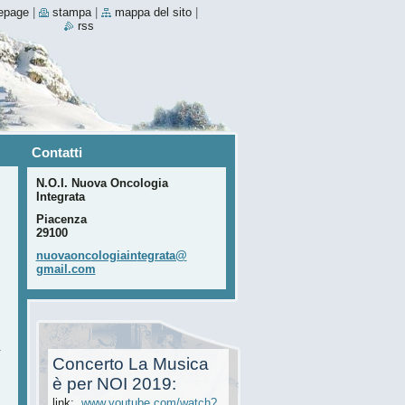
epage
|
stampa
|
mappa del sito
|
rss
Contatti
N.O.I. Nuova Oncologia
Integrata
Piacenza
29100
nuovaonc
ologiain
tegrata@
gmail.co
m
.
Concerto La Musica
è per NOI 2019:
link:
www.youtube.com/watch?