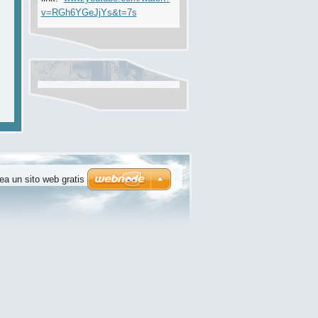
v=RGh6YGeJjYs&t=7s
ea un sito web gratis