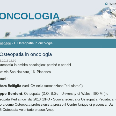
hom
A ONCOLOGIA
mepage
-
L' Osteopatia in oncologia
 Osteopatia in oncologia
6.2016 18:30
steopatia in ambito oncologico: perché e per chi.
e: via San Nazzaro, 16. Piacenza
tori :
bara Belfiglio
(vedi CV nella sottosezione "chi siamo")
ippo Bordoni
, Osteopata (D.O. B.Sc - University of Wales, ISO Mi ) e
eopata Pediatrico dal 2013 (DPO - Scuola tedesca di Osteopatia Pediatrica )
ora come Osteopata professionista presso il Centro Unique di piacenza. Dal
5 Osteopata volontario presso Amop..