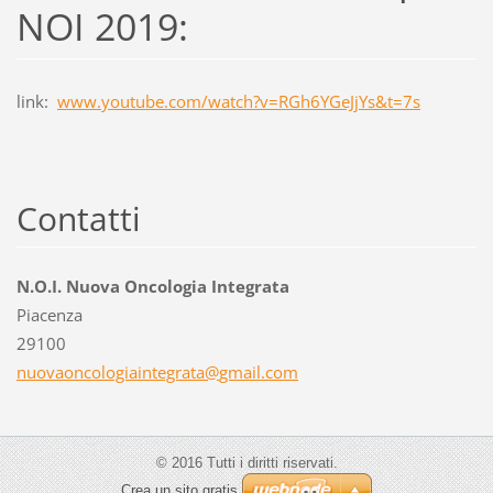
NOI 2019:
link:
www.youtube.com/watch?v=RGh6YGeJjYs&t=7s
Contatti
N.O.I. Nuova Oncologia Integrata
Piacenza
29100
nuovaonc
ologiain
tegrata@
gmail.co
m
© 2016 Tutti i diritti riservati.
Crea un sito gratis