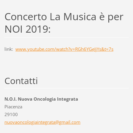
Concerto La Musica è per
NOI 2019:
link:
www.youtube.com/watch?v=RGh6YGeJjYs&t=7s
Contatti
N.O.I. Nuova Oncologia Integrata
Piacenza
29100
nuovaonc
ologiain
tegrata@
gmail.co
m