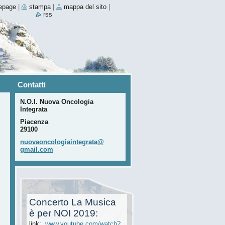
epage
|
stampa
|
mappa del sito
|
rss
Contatti
N.O.I. Nuova Oncologia
Integrata
Piacenza
29100
nuovaonc
ologiain
tegrata@
gmail.co
m
Concerto La Musica
è per NOI 2019:
link:
www.youtube.com/watch?