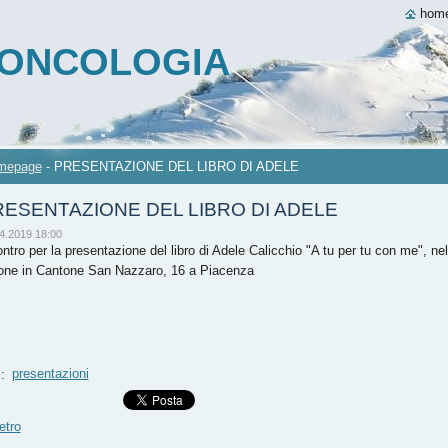
hom
A ONCOLOGIA
mepage
-
PRESENTAZIONE DEL LIBRO DI ADELE
ESENTAZIONE DEL LIBRO DI ADELE
4.2019 18:00
ntro per la presentazione del libro di Adele Calicchio "A tu per tu con me", nel
one in Cantone San Nazzaro, 16 a Piacenza
g
:
presentazioni
etro