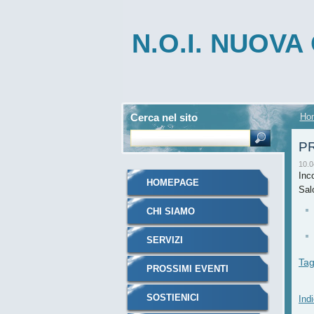
N.O.I. NUOV
INTEGRATA
Cerca nel sito
Ho
PR
10.0
Inco
HOMEPAGE
Sal
CHI SIAMO
SERVIZI
Ta
PROSSIMI EVENTI
SOSTIENICI
Indi