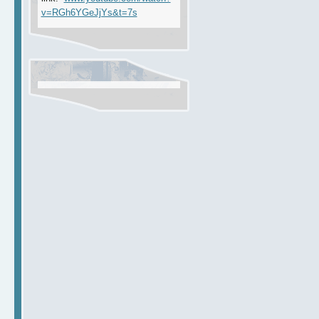
v=RGh6YGeJjYs&t=7s